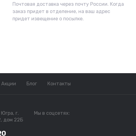
Почтовая доставка через почту России. Когда
заказ придет в отделение, на ваш адрес
придет извещение о посылке.
Акции
Блог
Контакты
Югра, г.
Мы в соцсетях:
2, дом 22Б
20