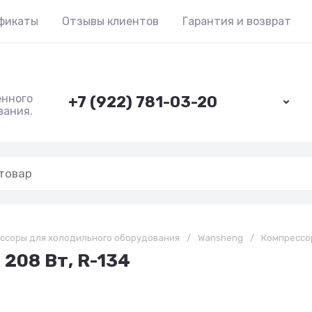
фикаты
Отзывы клиентов
Гарантия и возврат
енного
+7 (922) 781-03-20
вания.
ссоры для холодильного оборудования
/
Wansheng
/
Компрессор
208 Вт, R-134