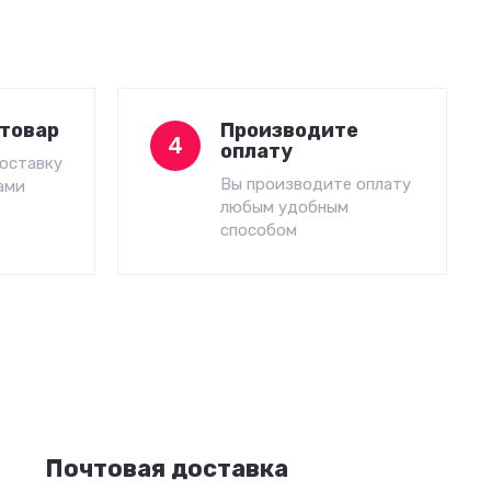
товар
Производите
4
оплату
оставку
Вы производите оплату
ами
любым удобным
способом
Почтовая доставка