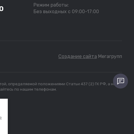
Режим работы:
0
Без выходных с 09:00-17:00
Создание сайта
Мегагрупп
той, определяемой положениями Статьи 437 (2) ГК РФ, а носят
щайтесь по нашим телефонам.
e