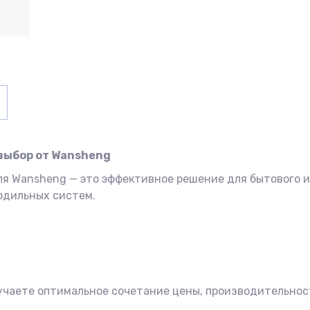
 выбор от Wansheng
еля Wansheng — это эффективное решение для бытового 
одильных систем.
олучаете оптимальное сочетание цены, производительно