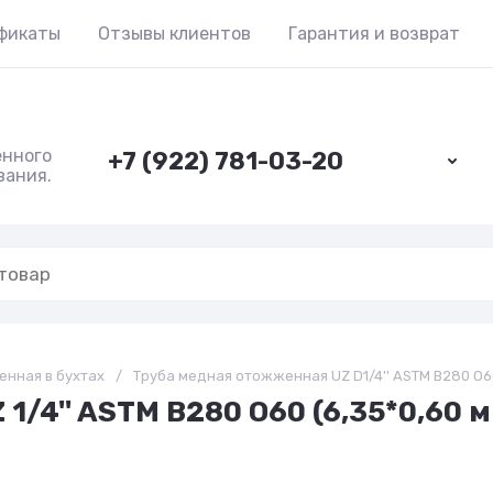
фикаты
Отзывы клиентов
Гарантия и возврат
енного
+7 (922) 781-03-20
вания.
нная в бухтах
/
Труба медная отожженная UZ D1/4'' ASTM B280 O60 
/4'' ASTM B280 O60 (6,35*0,60 мм