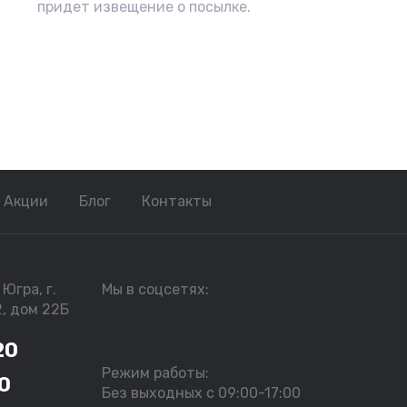
придет извещение о посылке.
Акции
Блог
Контакты
Югра, г.
Мы в соцсетях:
2, дом 22Б
20
Режим работы:
0
Без выходных с 09:00-17:00